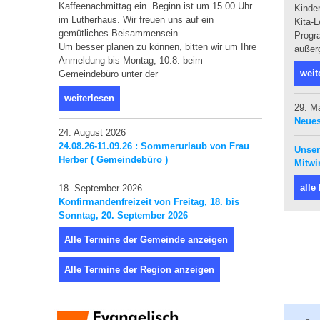
Kaffeenachmittag ein. Beginn ist um 15.00 Uhr
Kinder
im Lutherhaus. Wir freuen uns auf ein
Kita-L
gemütliches Beisammensein.
Progr
Um besser planen zu können, bitten wir um Ihre
außer
Anmeldung bis Montag, 10.8. beim
weit
Gemeindebüro unter der
weiterlesen
29. M
Neues
24. August 2026
24.08.26-11.09.26 : Sommerurlaub von Frau
Unser
Herber ( Gemeindebüro )
Mitwi
alle
18. September 2026
Konfirmandenfreizeit von Freitag, 18. bis
Sonntag, 20. September 2026
Alle Termine der Gemeinde anzeigen
Alle Termine der Region anzeigen