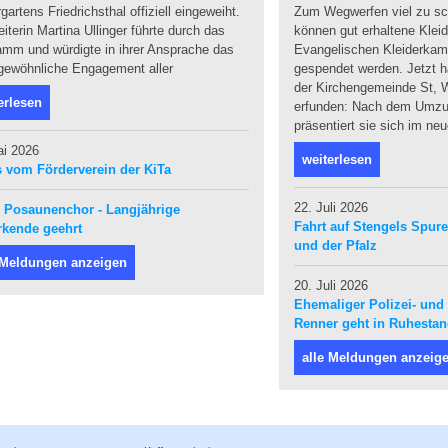
gartens Friedrichsthal offiziell eingeweiht.
Zum Wegwerfen viel zu sc
eiterin Martina Ullinger führte durch das
können gut erhaltene Klei
amm und würdigte in ihrer Ansprache das
Evangelischen Kleiderka
gewöhnliche Engagement aller
gespendet werden. Jetzt ha
der Kirchengemeinde St, W
erlesen
erfunden: Nach dem Umzug
präsentiert sie sich im ne
ai 2026
weiterlesen
 vom Förderverein der KiTa
22. Juli 2026
 Posaunenchor - Langjährige
Fahrt auf Stengels Spur
rkende geehrt
und der Pfalz
 Meldungen anzeigen
20. Juli 2026
Ehemaliger Polizei- und 
Renner geht in Ruhesta
alle Meldungen anzeig