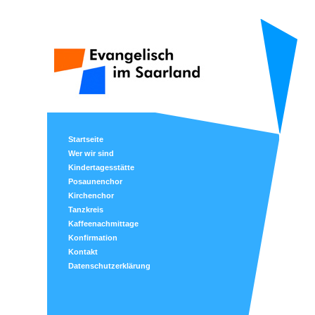
Startseite
Wer wir sind
Kindertagesstätte
Posaunenchor
Kirchenchor
Tanzkreis
Kaffeenachmittage
Konfirmation
Kontakt
Datenschutzerklärung