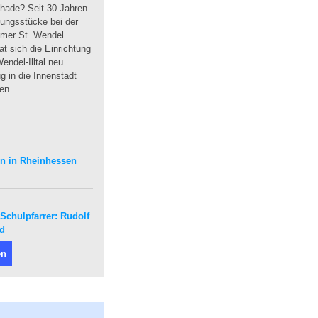
hade? Seit 30 Jahren
dungsstücke bei der
mmer St. Wendel
t sich die Einrichtung
endel-Illtal neu
 in die Innenstadt
uen
en in Rheinhessen
Schulpfarrer: Rudolf
nd
en